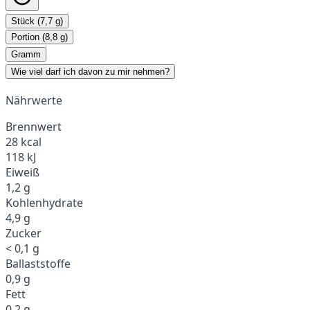
Stück (7,7 g)
Portion (8,8 g)
Gramm
Wie viel darf ich davon zu mir nehmen?
Nährwerte
Brennwert
28 kcal
118 kJ
Eiweiß
1,2 g
Kohlenhydrate
4,9 g
Zucker
< 0,1 g
Ballaststoffe
0,9 g
Fett
0,2 g