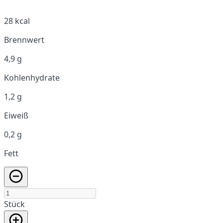
28 kcal
Brennwert
4,9 g
Kohlenhydrate
1,2 g
Eiweiß
0,2 g
Fett
Stück