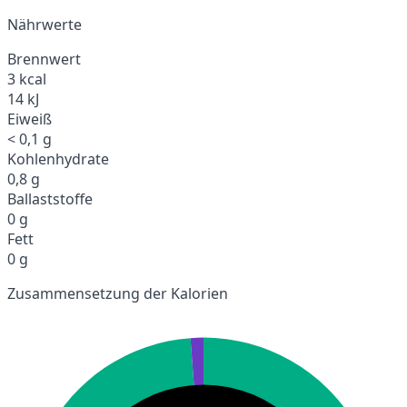
Nährwerte
Brennwert
3 kcal
14 kJ
Eiweiß
< 0,1 g
Kohlenhydrate
0,8 g
Ballaststoffe
0 g
Fett
0 g
Zusammensetzung der Kalorien