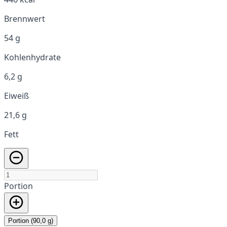
Brennwert
54 g
Kohlenhydrate
6,2 g
Eiweiß
21,6 g
Fett
Portion
Portion (90,0 g)