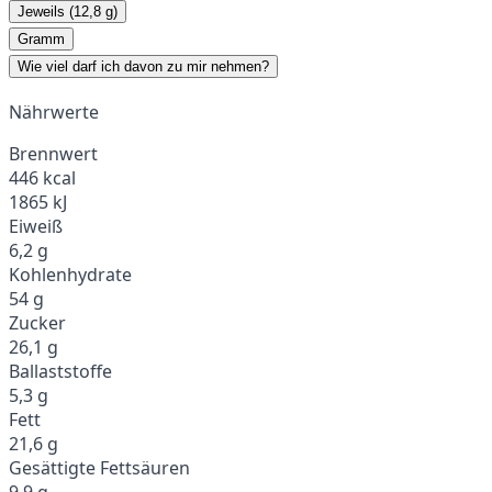
Jeweils (12,8 g)
Gramm
Wie viel darf ich davon zu mir nehmen?
Nährwerte
Brennwert
446 kcal
1865 kJ
Eiweiß
6,2 g
Kohlenhydrate
54 g
Zucker
26,1 g
Ballaststoffe
5,3 g
Fett
21,6 g
Gesättigte Fettsäuren
9,9 g