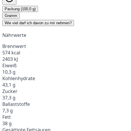
Packung (100,0 g)
Gramm
Wie viel darf ich davon zu mir nehmen?
Nährwerte
Brennwert
574 kcal
2403 kJ
Eiweiß
10,3 g
Kohlenhydrate
43,1 g
Zucker
37,3 g
Ballaststoffe
7,3 g
Fett
38 g
Gesättigte Fettsäuren