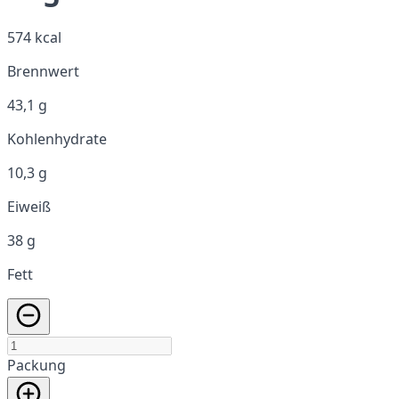
574 kcal
Brennwert
43,1 g
Kohlenhydrate
10,3 g
Eiweiß
38 g
Fett
Packung