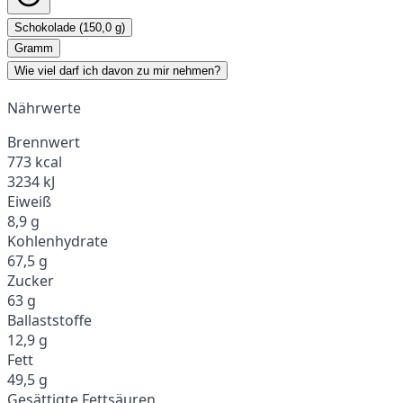
Schokolade (150,0 g)
Gramm
Wie viel darf ich davon zu mir nehmen?
Nährwerte
Brennwert
773 kcal
3234 kJ
Eiweiß
8,9 g
Kohlenhydrate
67,5 g
Zucker
63 g
Ballaststoffe
12,9 g
Fett
49,5 g
Gesättigte Fettsäuren