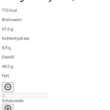
773 kcal
Brennwert
67,5 g
Kohlenhydrate
8,9 g
Eiweiß
49,5 g
Fett
Schokolade