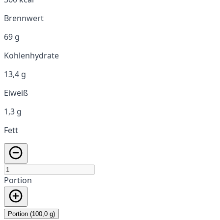
Brennwert
69 g
Kohlenhydrate
13,4 g
Eiweiß
1,3 g
Fett
Portion
Portion (100,0 g)