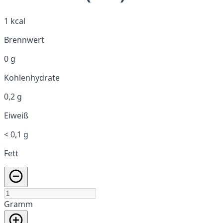
1 kcal
Brennwert
0 g
Kohlenhydrate
0,2 g
Eiweiß
< 0,1 g
Fett
Gramm