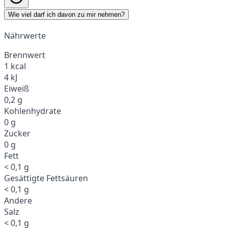
Wie viel darf ich davon zu mir nehmen?
Nährwerte
Brennwert
1 kcal
4 kJ
Eiweiß
0,2 g
Kohlenhydrate
0 g
Zucker
0 g
Fett
< 0,1 g
Gesättigte Fettsäuren
< 0,1 g
Andere
Salz
< 0,1 g