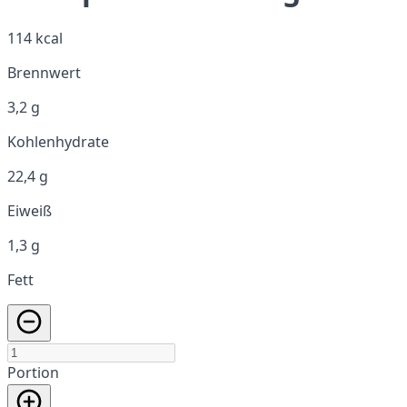
114 kcal
Brennwert
3,2 g
Kohlenhydrate
22,4 g
Eiweiß
1,3 g
Fett
Portion