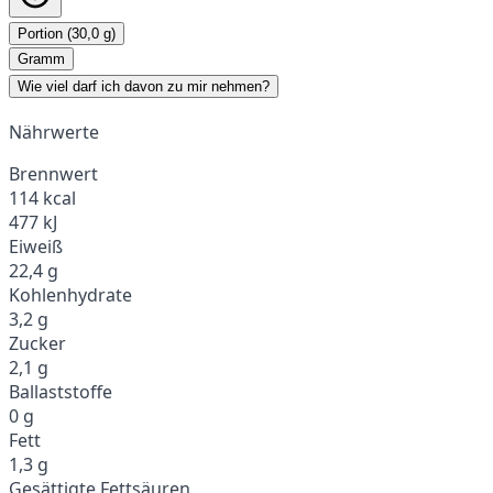
Portion (30,0 g)
Gramm
Wie viel darf ich davon zu mir nehmen?
Nährwerte
Brennwert
114 kcal
477 kJ
Eiweiß
22,4 g
Kohlenhydrate
3,2 g
Zucker
2,1 g
Ballaststoffe
0 g
Fett
1,3 g
Gesättigte Fettsäuren