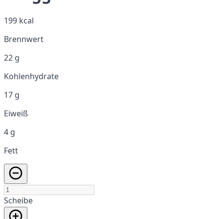
199 kcal
Brennwert
22 g
Kohlenhydrate
17 g
Eiweiß
4 g
Fett
Scheibe