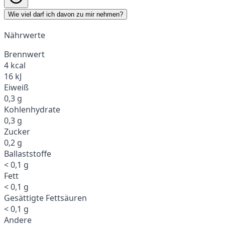
Wie viel darf ich davon zu mir nehmen?
Nährwerte
Brennwert
4 kcal
16 kJ
Eiweiß
0,3 g
Kohlenhydrate
0,3 g
Zucker
0,2 g
Ballaststoffe
< 0,1 g
Fett
< 0,1 g
Gesättigte Fettsäuren
< 0,1 g
Andere