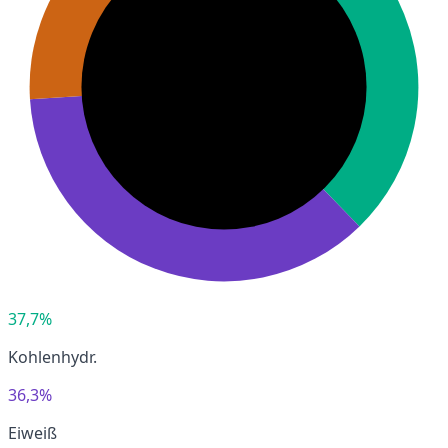
37,7%
Kohlenhydr.
36,3%
Eiweiß