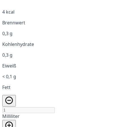
4 kcal
Brennwert
0,3 g
Kohlenhydrate
0,3 g
Eiweiß
< 0,1 g
Fett
Milliliter