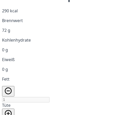
290 kcal
Brennwert
72 g
Kohlenhydrate
0 g
Eiweiß
0 g
Fett
Tüte