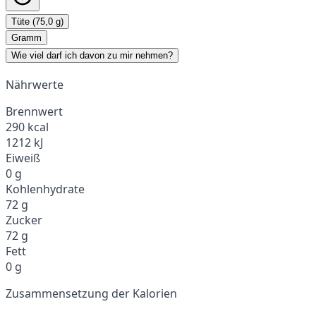
Tüte (75,0 g)
Gramm
Wie viel darf ich davon zu mir nehmen?
Nährwerte
Brennwert
290 kcal
1212 kJ
Eiweiß
0 g
Kohlenhydrate
72 g
Zucker
72 g
Fett
0 g
Zusammensetzung der Kalorien