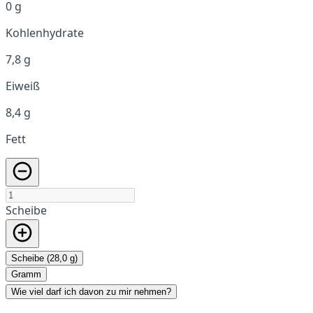
0 g
Kohlenhydrate
7,8 g
Eiweiß
8,4 g
Fett
Scheibe
Scheibe (28,0 g)
Gramm
Wie viel darf ich davon zu mir nehmen?