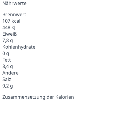
Nährwerte
Brennwert
107 kcal
448 kJ
Eiweiß
7,8 g
Kohlenhydrate
0 g
Fett
8,4 g
Andere
Salz
0,2 g
Zusammensetzung der Kalorien