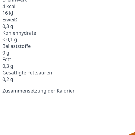
4 kcal
16 kJ
Eiweiß
0,3 g
Kohlenhydrate
< 0,1 g
Ballaststoffe
0 g
Fett
0,3 g
Gesättigte Fettsäuren
0,2 g
Zusammensetzung der Kalorien