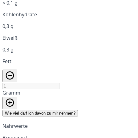
< 0,1 g
Kohlenhydrate
0,3 g
Eiweiß
0,3 g
Fett
Gramm
Wie viel darf ich davon zu mir nehmen?
Nährwerte
Brennwert