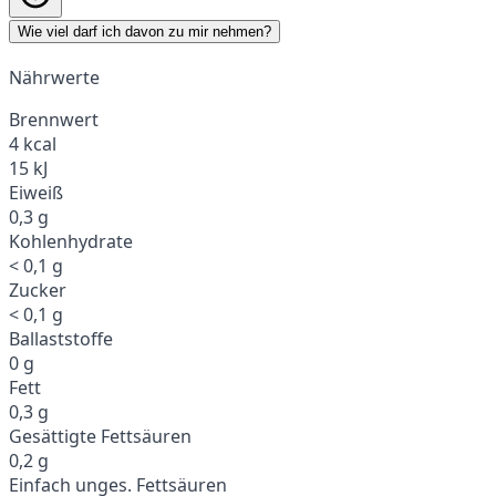
Wie viel darf ich davon zu mir nehmen?
Nährwerte
Brennwert
4 kcal
15 kJ
Eiweiß
0,3 g
Kohlenhydrate
< 0,1 g
Zucker
< 0,1 g
Ballaststoffe
0 g
Fett
0,3 g
Gesättigte Fettsäuren
0,2 g
Einfach unges. Fettsäuren