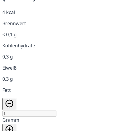
4 kcal
Brennwert
< 0,1 g
Kohlenhydrate
0,3 g
Eiweiß
0,3 g
Fett
Gramm