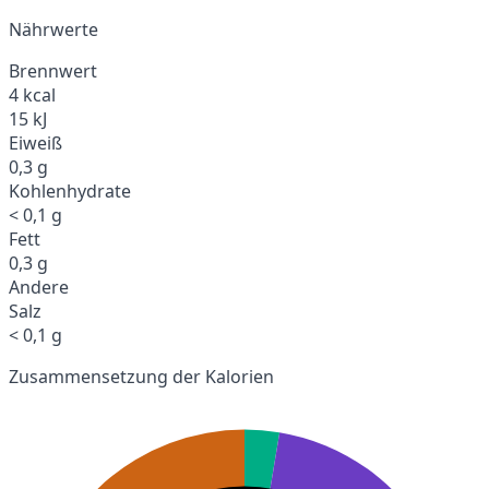
Nährwerte
Brennwert
4 kcal
15 kJ
Eiweiß
0,3 g
Kohlenhydrate
< 0,1 g
Fett
0,3 g
Andere
Salz
< 0,1 g
Zusammensetzung der Kalorien