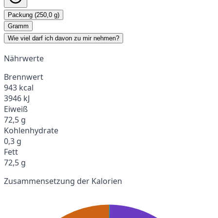
Packung (250,0 g)
Gramm
Wie viel darf ich davon zu mir nehmen?
Nährwerte
Brennwert
943 kcal
3946 kJ
Eiweiß
72,5 g
Kohlenhydrate
0,3 g
Fett
72,5 g
Zusammensetzung der Kalorien