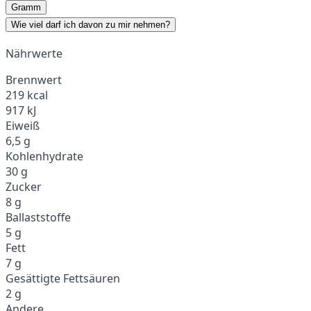
Gramm
Wie viel darf ich davon zu mir nehmen?
Nährwerte
Brennwert
219 kcal
917 kJ
Eiweiß
6,5 g
Kohlenhydrate
30 g
Zucker
8 g
Ballaststoffe
5 g
Fett
7 g
Gesättigte Fettsäuren
2 g
Andere