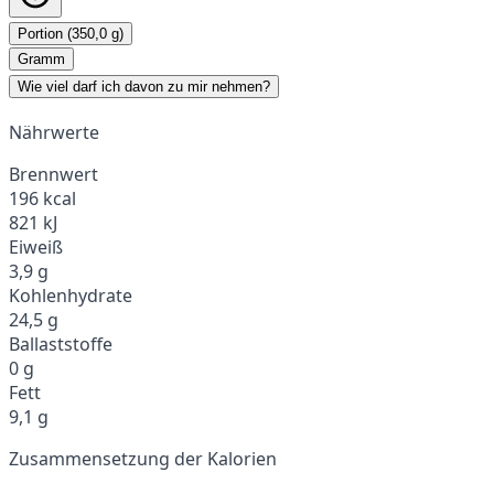
Portion (350,0 g)
Gramm
Wie viel darf ich davon zu mir nehmen?
Nährwerte
Brennwert
196 kcal
821 kJ
Eiweiß
3,9 g
Kohlenhydrate
24,5 g
Ballaststoffe
0 g
Fett
9,1 g
Zusammensetzung der Kalorien