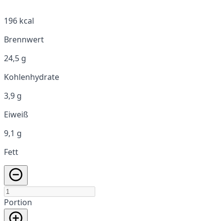
196 kcal
Brennwert
24,5 g
Kohlenhydrate
3,9 g
Eiweiß
9,1 g
Fett
Portion