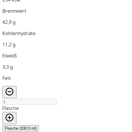
Brennwert
42,9 g
Kohlenhydrate
11,2 g
Eiweiß
3,3 g
Fett
Flasche
Flasche (330,0 ml)