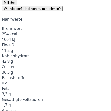
Milliliter
Wie viel darf ich davon zu mir nehmen?
Nährwerte
Brennwert
254 kcal
1064 kJ
Eiweiß
11,2 g
Kohlenhydrate
42,9 g
Zucker
36,3 g
Ballaststoffe
0 g
Fett
3,3 g
Gesättigte Fettsäuren
1,7 g
Andere