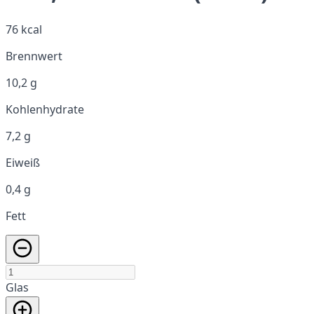
76 kcal
Brennwert
10,2 g
Kohlenhydrate
7,2 g
Eiweiß
0,4 g
Fett
Glas