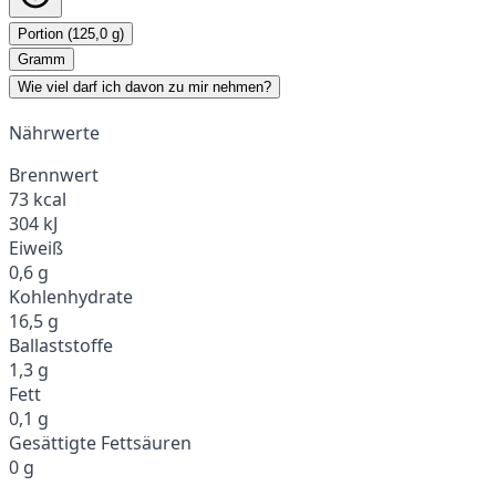
Portion (125,0 g)
Gramm
Wie viel darf ich davon zu mir nehmen?
Nährwerte
Brennwert
73 kcal
304 kJ
Eiweiß
0,6 g
Kohlenhydrate
16,5 g
Ballaststoffe
1,3 g
Fett
0,1 g
Gesättigte Fettsäuren
0 g