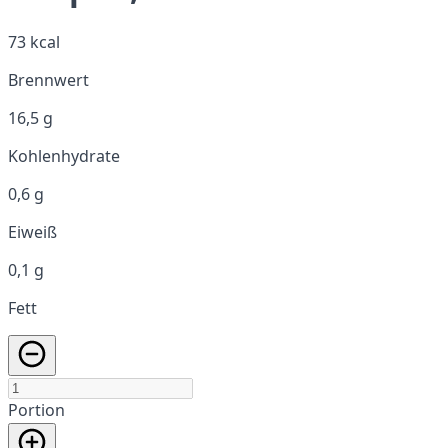
73 kcal
Brennwert
16,5 g
Kohlenhydrate
0,6 g
Eiweiß
0,1 g
Fett
Portion