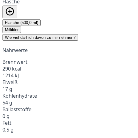
Flasche
Flasche (500,0 ml)
Milliliter
Wie viel darf ich davon zu mir nehmen?
Nährwerte
Brennwert
290 kcal
1214 kJ
Eiweiß
17 g
Kohlenhydrate
54 g
Ballaststoffe
0 g
Fett
0,5 g