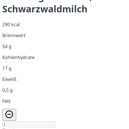
Schwarzwaldmilch
290 kcal
Brennwert
54 g
Kohlenhydrate
17 g
Eiweiß
0,5 g
Fett