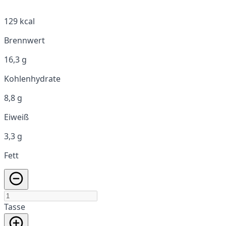
129 kcal
Brennwert
16,3 g
Kohlenhydrate
8,8 g
Eiweiß
3,3 g
Fett
Tasse