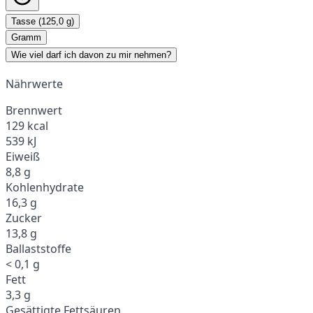
Tasse (125,0 g)
Gramm
Wie viel darf ich davon zu mir nehmen?
Nährwerte
Brennwert
129 kcal
539 kJ
Eiweiß
8,8 g
Kohlenhydrate
16,3 g
Zucker
13,8 g
Ballaststoffe
< 0,1 g
Fett
3,3 g
Gesättigte Fettsäuren