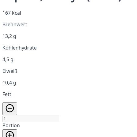
167 kcal
Brennwert
13,2 g
Kohlenhydrate
4,5 g
Eiweiß
10,4 g
Fett
Portion