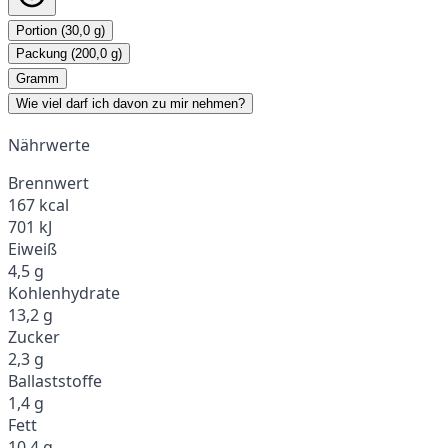
Portion (30,0 g)
Packung (200,0 g)
Gramm
Wie viel darf ich davon zu mir nehmen?
Nährwerte
Brennwert
167 kcal
701 kJ
Eiweiß
4,5 g
Kohlenhydrate
13,2 g
Zucker
2,3 g
Ballaststoffe
1,4 g
Fett
10,4 g