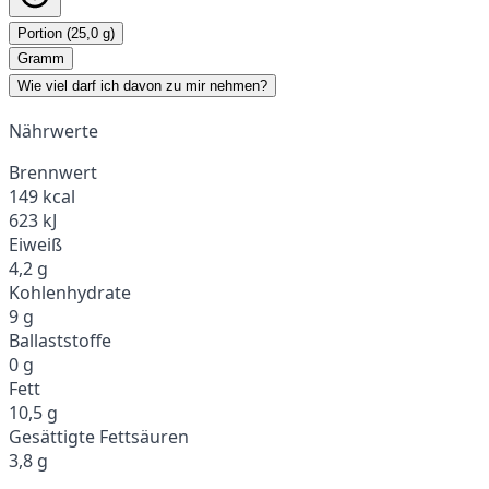
Portion (25,0 g)
Gramm
Wie viel darf ich davon zu mir nehmen?
Nährwerte
Brennwert
149 kcal
623 kJ
Eiweiß
4,2 g
Kohlenhydrate
9 g
Ballaststoffe
0 g
Fett
10,5 g
Gesättigte Fettsäuren
3,8 g