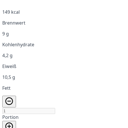
149 kcal
Brennwert
9 g
Kohlenhydrate
4,2 g
Eiweiß
10,5 g
Fett
Portion