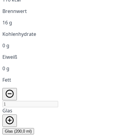
Brennwert
16 g
Kohlenhydrate
0 g
Eiweiß
0 g
Fett
Glas
Glas (200,0 ml)