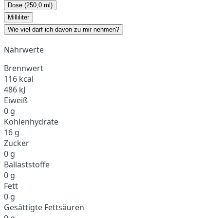
Dose (250,0 ml)
Milliliter
Wie viel darf ich davon zu mir nehmen?
Nährwerte
Brennwert
116 kcal
486 kJ
Eiweiß
0 g
Kohlenhydrate
16 g
Zucker
0 g
Ballaststoffe
0 g
Fett
0 g
Gesättigte Fettsäuren
0 g