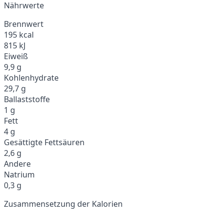
Nährwerte
Brennwert
195 kcal
815 kJ
Eiweiß
9,9 g
Kohlenhydrate
29,7 g
Ballaststoffe
1 g
Fett
4 g
Gesättigte Fettsäuren
2,6 g
Andere
Natrium
0,3 g
Zusammensetzung der Kalorien