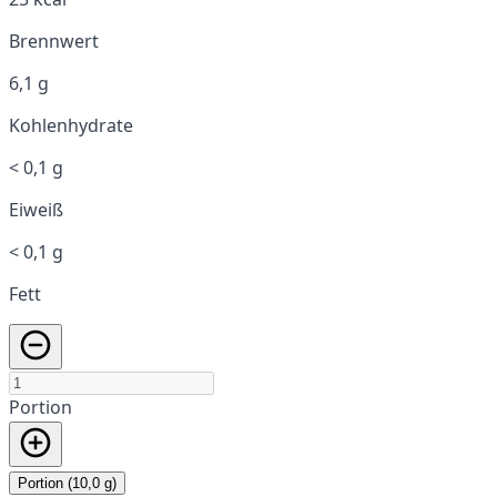
Brennwert
6,1 g
Kohlenhydrate
< 0,1 g
Eiweiß
< 0,1 g
Fett
Portion
Portion (10,0 g)