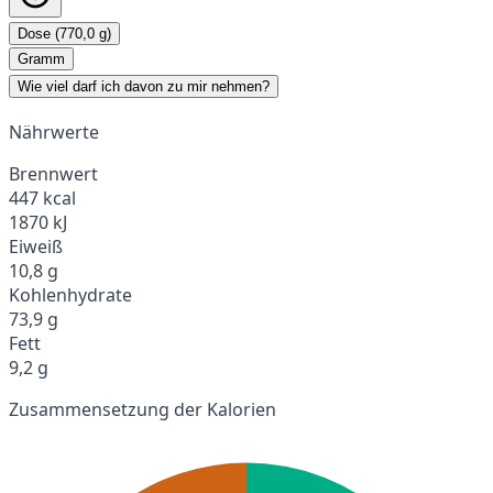
Dose (770,0 g)
Gramm
Wie viel darf ich davon zu mir nehmen?
Nährwerte
Brennwert
447 kcal
1870 kJ
Eiweiß
10,8 g
Kohlenhydrate
73,9 g
Fett
9,2 g
Zusammensetzung der Kalorien