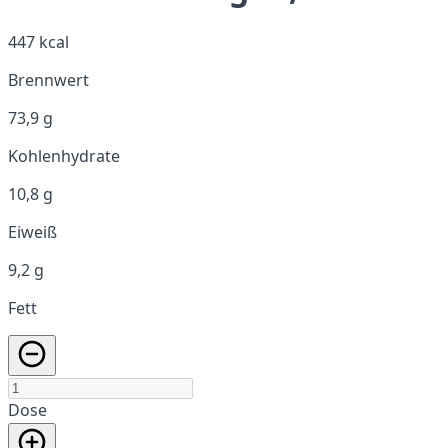
447 kcal
Brennwert
73,9 g
Kohlenhydrate
10,8 g
Eiweiß
9,2 g
Fett
Dose