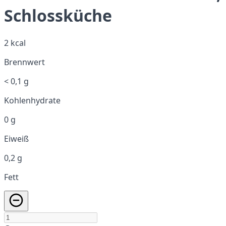
Schlossküche
2 kcal
Brennwert
< 0,1 g
Kohlenhydrate
0 g
Eiweiß
0,2 g
Fett