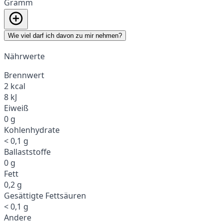
Gramm
Wie viel darf ich davon zu mir nehmen?
Nährwerte
Brennwert
2 kcal
8 kJ
Eiweiß
0 g
Kohlenhydrate
< 0,1 g
Ballaststoffe
0 g
Fett
0,2 g
Gesättigte Fettsäuren
< 0,1 g
Andere