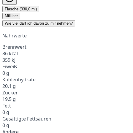
Flasche (330,0 ml)
Milliliter
Wie viel darf ich davon zu mir nehmen?
Nährwerte
Brennwert
86 kcal
359 kJ
Eiweiß
0 g
Kohlenhydrate
20,1 g
Zucker
19,5 g
Fett
0 g
Gesättigte Fettsäuren
0 g
Andere