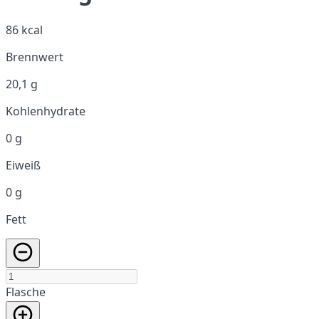
86 kcal
Brennwert
20,1 g
Kohlenhydrate
0 g
Eiweiß
0 g
Fett
Flasche