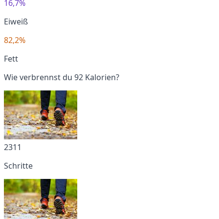
16,7%
Eiweiß
82,2%
Fett
Wie verbrennst du 92 Kalorien?
2311
Schritte