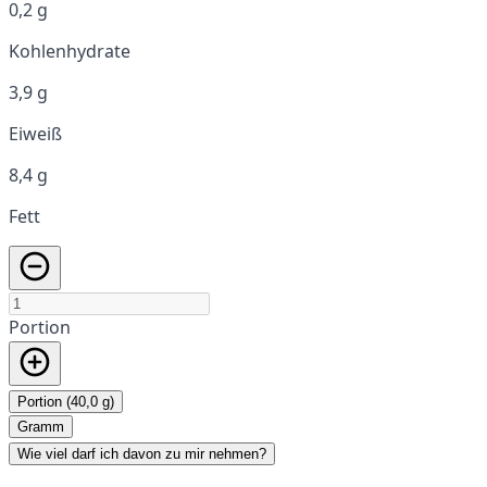
0,2 g
Kohlenhydrate
3,9 g
Eiweiß
8,4 g
Fett
Portion
Portion (40,0 g)
Gramm
Wie viel darf ich davon zu mir nehmen?