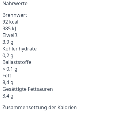
Nährwerte
Brennwert
92 kcal
385 kJ
Eiweiß
3,9 g
Kohlenhydrate
0,2 g
Ballaststoffe
< 0,1 g
Fett
8,4 g
Gesättigte Fettsäuren
3,4 g
Zusammensetzung der Kalorien