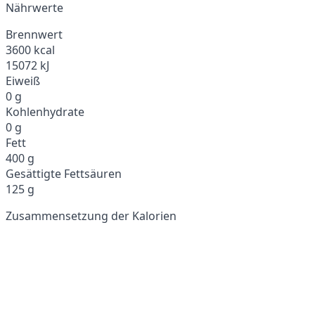
Nährwerte
Brennwert
3600 kcal
15072 kJ
Eiweiß
0 g
Kohlenhydrate
0 g
Fett
400 g
Gesättigte Fettsäuren
125 g
Zusammensetzung der Kalorien