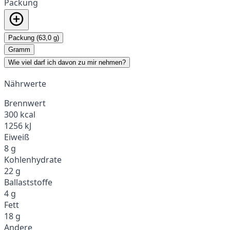
Packung
Packung (63,0 g)
Gramm
Wie viel darf ich davon zu mir nehmen?
Nährwerte
Brennwert
300 kcal
1256 kJ
Eiweiß
8 g
Kohlenhydrate
22 g
Ballaststoffe
4 g
Fett
18 g
Andere