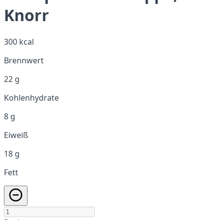
Knorr
300 kcal
Brennwert
22 g
Kohlenhydrate
8 g
Eiweiß
18 g
Fett