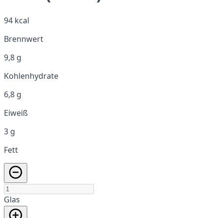
94 kcal
Brennwert
9,8 g
Kohlenhydrate
6,8 g
Eiweiß
3 g
Fett
Glas