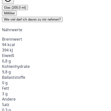
Glas (200,0 ml)
Milliliter
Wie viel darf ich davon zu mir nehmen?
Nährwerte
Brennwert
94 kcal
394 kJ
Eiweiß
6,8 g
Kohlenhydrate
9,8 g
Ballaststoffe
0 g
Fett
3 g
Andere
Salz
0,3 g