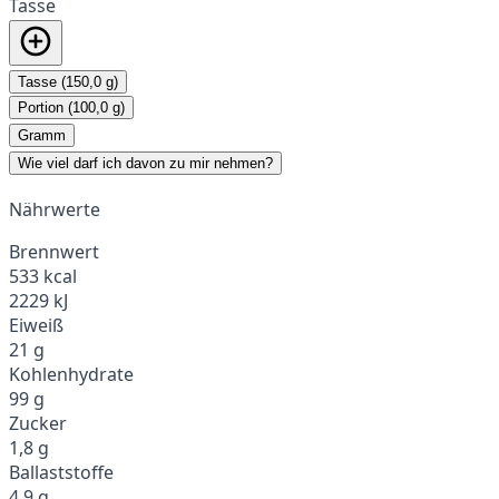
Tasse
Tasse (150,0 g)
Portion (100,0 g)
Gramm
Wie viel darf ich davon zu mir nehmen?
Nährwerte
Brennwert
533 kcal
2229 kJ
Eiweiß
21 g
Kohlenhydrate
99 g
Zucker
1,8 g
Ballaststoffe
4,9 g