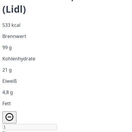
(Lidl)
533 kcal
Brennwert
99 g
Kohlenhydrate
21 g
Eiweiß
4,8 g
Fett