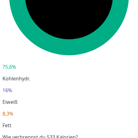
75,6%
Kohlenhydr.
16%
Eiweiß
8,3%
Fett
Wie verbrennst du 533 Kalorien?