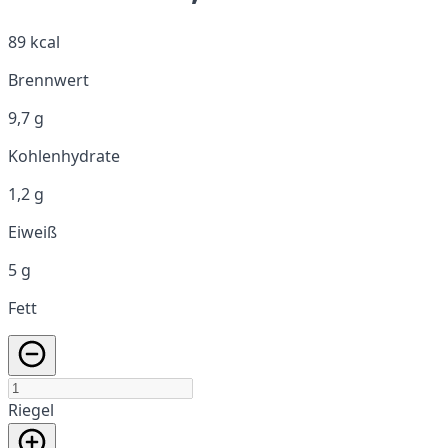
89 kcal
Brennwert
9,7 g
Kohlenhydrate
1,2 g
Eiweiß
5 g
Fett
Riegel