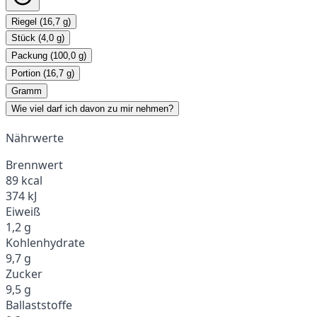
Riegel (16,7 g)
Stück (4,0 g)
Packung (100,0 g)
Portion (16,7 g)
Gramm
Wie viel darf ich davon zu mir nehmen?
Nährwerte
Brennwert
89 kcal
374 kJ
Eiweiß
1,2 g
Kohlenhydrate
9,7 g
Zucker
9,5 g
Ballaststoffe