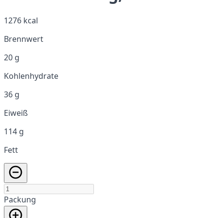
1276 kcal
Brennwert
20 g
Kohlenhydrate
36 g
Eiweiß
114 g
Fett
Packung