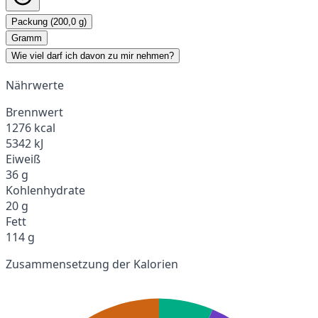
Packung (200,0 g)
Gramm
Wie viel darf ich davon zu mir nehmen?
Nährwerte
Brennwert
1276 kcal
5342 kJ
Eiweiß
36 g
Kohlenhydrate
20 g
Fett
114 g
Zusammensetzung der Kalorien