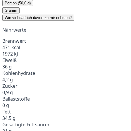
Portion (50,0 g)
Gramm
Wie viel darf ich davon zu mir nehmen?
Nährwerte
Brennwert
471 kcal
1972 kJ
Eiweiß
36 g
Kohlenhydrate
4,2 g
Zucker
0,9 g
Ballaststoffe
0 g
Fett
34,5 g
Gesättigte Fettsäuren
21 g