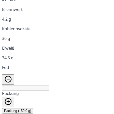
Brennwert
4,2 g
Kohlenhydrate
36 g
Eiweiß
34,5 g
Fett
Packung
Packung (150,0 g)