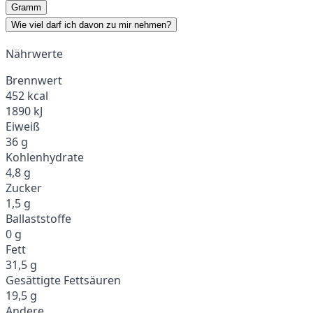
Gramm
Wie viel darf ich davon zu mir nehmen?
Nährwerte
Brennwert
452 kcal
1890 kJ
Eiweiß
36 g
Kohlenhydrate
4,8 g
Zucker
1,5 g
Ballaststoffe
0 g
Fett
31,5 g
Gesättigte Fettsäuren
19,5 g
Andere