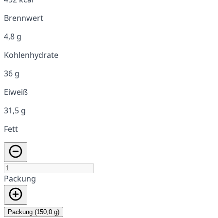
Brennwert
4,8 g
Kohlenhydrate
36 g
Eiweiß
31,5 g
Fett
Packung
Packung (150,0 g)