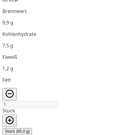
Brennwert
9,9 g
Kohlenhydrate
7,5 g
Eiweiß
1,2 g
Fett
Stück
Stück (65,0 g)