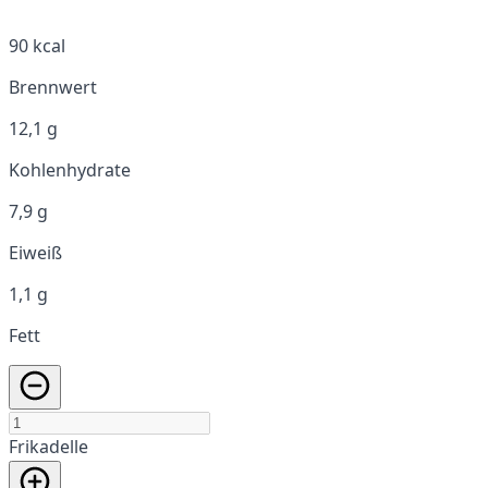
90 kcal
Brennwert
12,1 g
Kohlenhydrate
7,9 g
Eiweiß
1,1 g
Fett
Frikadelle