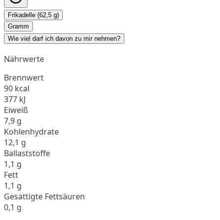
Frikadelle (62,5 g)
Gramm
Wie viel darf ich davon zu mir nehmen?
Nährwerte
Brennwert
90 kcal
377 kJ
Eiweiß
7,9 g
Kohlenhydrate
12,1 g
Ballaststoffe
1,1 g
Fett
1,1 g
Gesättigte Fettsäuren
0,1 g