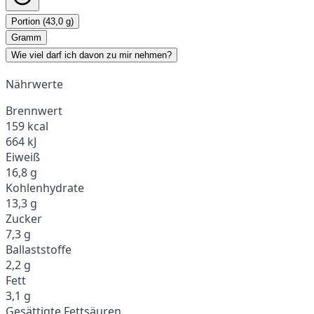
Portion (43,0 g)
Gramm
Wie viel darf ich davon zu mir nehmen?
Nährwerte
Brennwert
159 kcal
664 kJ
Eiweiß
16,8 g
Kohlenhydrate
13,3 g
Zucker
7,3 g
Ballaststoffe
2,2 g
Fett
3,1 g
Gesättigte Fettsäuren