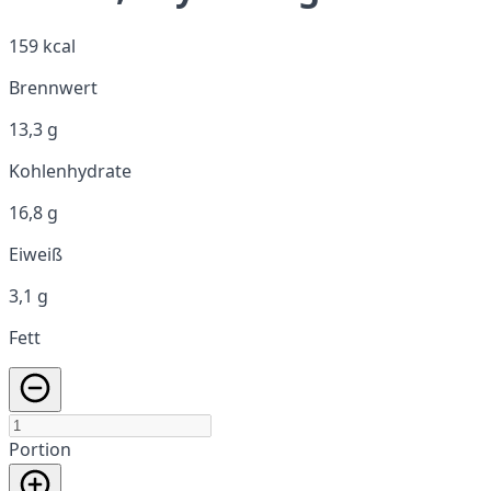
159 kcal
Brennwert
13,3 g
Kohlenhydrate
16,8 g
Eiweiß
3,1 g
Fett
Portion