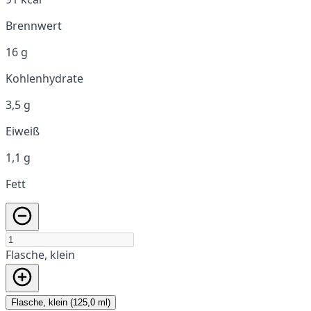
Brennwert
16 g
Kohlenhydrate
3,5 g
Eiweiß
1,1 g
Fett
Flasche, klein
Flasche, klein (125,0 ml)