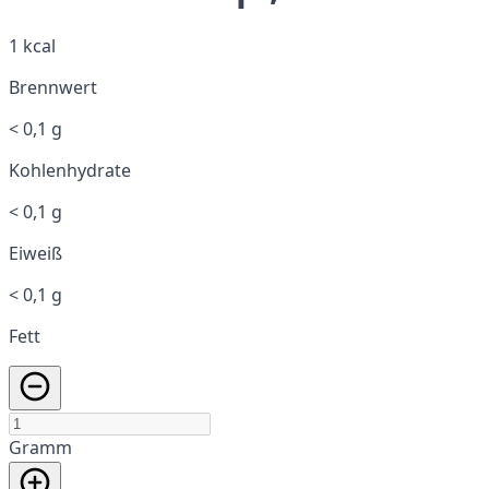
1 kcal
Brennwert
< 0,1 g
Kohlenhydrate
< 0,1 g
Eiweiß
< 0,1 g
Fett
Gramm