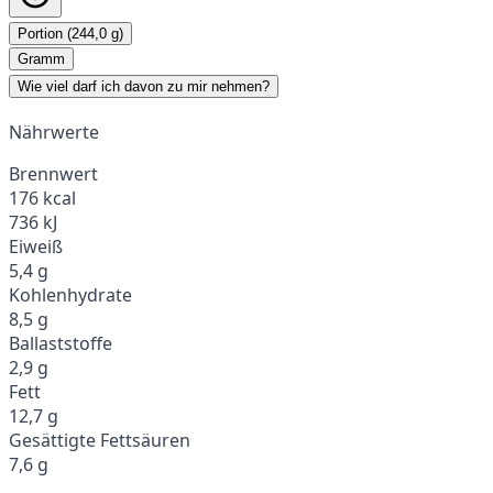
Portion (244,0 g)
Gramm
Wie viel darf ich davon zu mir nehmen?
Nährwerte
Brennwert
176 kcal
736 kJ
Eiweiß
5,4 g
Kohlenhydrate
8,5 g
Ballaststoffe
2,9 g
Fett
12,7 g
Gesättigte Fettsäuren
7,6 g