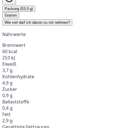
Packung (53,0 g)
Gramm
Wie viel darf ich davon zu mir nehmen?
Nährwerte
Brennwert
60 kcal
253 kJ
Eiweiß
3,7 g
Kohlenhydrate
4,9 g
Zucker
0,9 g
Ballaststoffe
0,4 g
Fett
2,9 g
Gesättigte Fettsäuren