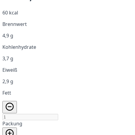
60 kcal
Brennwert
4,9 g
Kohlenhydrate
3,7 g
Eiweiß
2,9 g
Fett
Packung