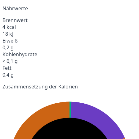
Nährwerte
Brennwert
4 kcal
18 kJ
Eiweiß
0,2 g
Kohlenhydrate
< 0,1 g
Fett
0,4 g
Zusammensetzung der Kalorien