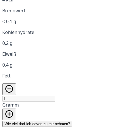
Brennwert
< 0,1 g
Kohlenhydrate
0,2 g
Eiweiß
0,4 g
Fett
Gramm
Wie viel darf ich davon zu mir nehmen?