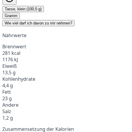
Tasse, klein (100,0 g)
Gramm
Wie viel darf ich davon zu mir nehmen?
Nährwerte
Brennwert
281 kcal
1176 kJ
Eiweiß
13,5 g
Kohlenhydrate
4,4 g
Fett
23 g
Andere
Salz
1,2 g
Zusammensetzung der Kalorien