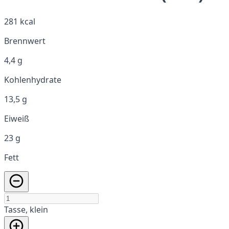
281 kcal
Brennwert
4,4 g
Kohlenhydrate
13,5 g
Eiweiß
23 g
Fett
Tasse, klein