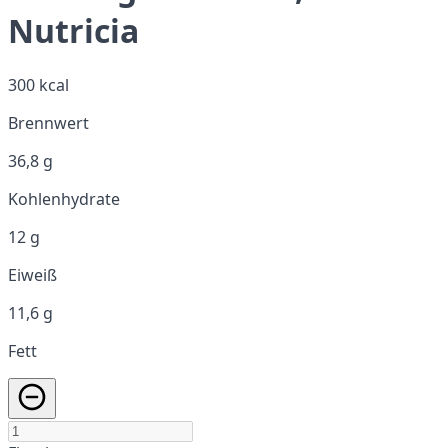
Nutricia
300 kcal
Brennwert
36,8 g
Kohlenhydrate
12 g
Eiweiß
11,6 g
Fett