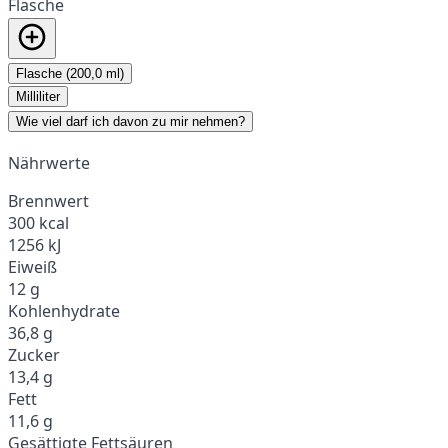
Flasche
Flasche (200,0 ml)
Milliliter
Wie viel darf ich davon zu mir nehmen?
Nährwerte
Brennwert
300 kcal
1256 kJ
Eiweiß
12 g
Kohlenhydrate
36,8 g
Zucker
13,4 g
Fett
11,6 g
Gesättigte Fettsäuren